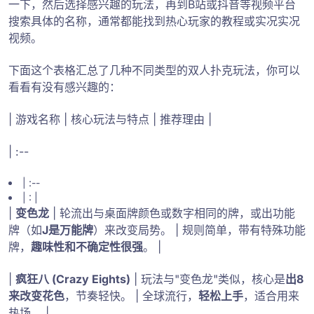
一下，然后选择感兴趣的玩法，再到B站或抖音等视频平台
搜索具体的名称，通常都能找到热心玩家的教程或实况实况
视频。
下面这个表格汇总了几种不同类型的双人扑克玩法，你可以
看看有没有感兴趣的：
| 游戏名称 | 核心玩法与特点 | 推荐理由 |
| :--
| :--
| : |
|
变色龙
| 轮流出与桌面牌颜色或数字相同的牌，或出功能
牌（如
J是万能牌
）来改变局势。 | 规则简单，带有特殊功能
牌，
趣味性和不确定性很强
。 |
|
疯狂八 (Crazy Eights)
| 玩法与"变色龙"类似，核心是
出8
来改变花色
，节奏轻快。 | 全球流行，
轻松上手
，适合用来
热场。 |