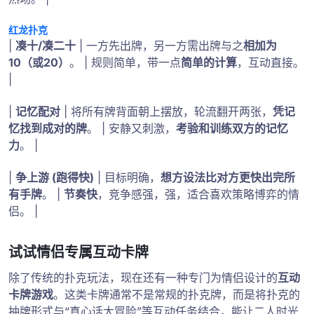
红龙扑克
|
凑十/凑二十
| 一方先出牌，另一方需出牌与之
相加为
10（或20）
。 | 规则简单，带一点
简单的计算
，互动直接。
|
|
记忆配对
| 将所有牌背面朝上摆放，轮流翻开两张，
凭记
忆找到成对的牌
。 | 安静又刺激，
考验和训练双方的记忆
力
。 |
|
争上游 (跑得快)
| 目标明确，
想方设法比对方更快出完所
有手牌
。 |
节奏快
，竞争感强，强，适合喜欢策略博弈的情
侣。 |
试试情侣专属互动卡牌
除了传统的扑克玩法，现在还有一种专门为情侣设计的
互动
卡牌游戏
。这类卡牌通常不是常规的扑克牌，而是将扑克的
抽牌形式与“真心话大冒险”等互动任务结合，能让二人时光