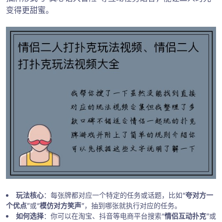
变得更甜蜜。
玩法核心
：每张牌都对应一个特定的任务或话题，比如“
夸对方一
个优点
”或“
模仿对方笑声
”，抽到哪张就执行对应的任务。
如何选择
：你可以在淘宝、抖音等电商平台搜索“
情侣互动扑克
”或