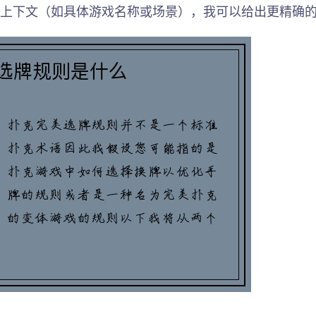
上下文（如具体游戏名称或场景），我可以给出更精确