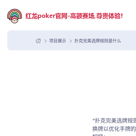
项目展示
扑克完美选牌规则是什么
“扑克完美选牌规
换牌以优化手牌的