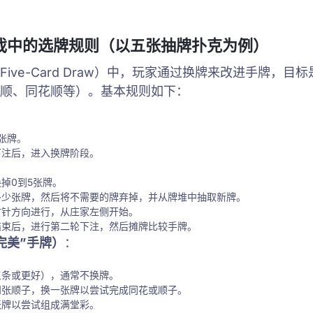
游戏中的选牌规则（以五张抽牌扑克为例）
ive-Card Draw）中，玩家通过换牌来改进手牌，目
顺、同花顺等）。基本规则如下：
张牌。
下注后，进入换牌阶段。
掉0到5张牌。
多少张牌，然后将不需要的牌弃掉，并从牌堆中抽取新牌。
时针方向进行，从庄家左侧开始。
结束后，进行第二轮下注，然后摊牌比较手牌。
完美”手牌）
：
三条或更好），通常不换牌。
四张顺子，换一张牌以尝试完成同花或顺子。
张牌以尝试组成满堂彩。