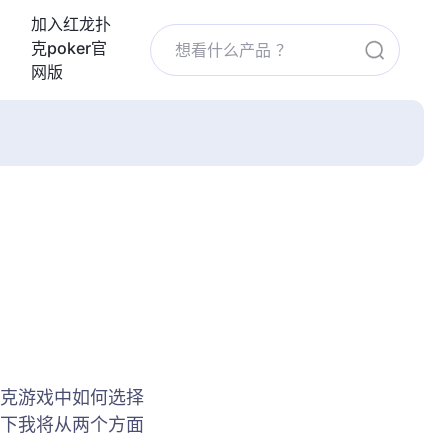
加入红龙扑
克poker官
网版
扑克游戏中如何选择
以下我将从两个方面