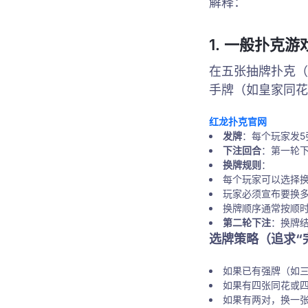
解释：
1. 一般扑克
在五张抽牌扑克（F
手牌（如皇家同花
红龙扑克官网
发牌
：每个玩家发5
下注回合
：第一轮
换牌规则
：
每个玩家可以选择换
玩家必须宣布要换
换牌顺序通常按顺
第二轮下注
：换牌
选牌策略（追求“
如果已有强牌（如
如果有四张同花或
如果有两对，换一